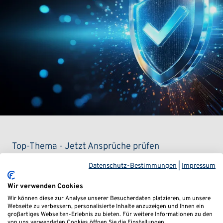
Top-Thema - Jetzt Ansprüche prüfen
Datenschutz-Bestimmungen
|
Impressum
Staatshaftung VW EA189
Wir verwenden Cookies
Wir können diese zur Analyse unserer Besucherdaten platzieren, um unsere
Der
VW-Abgasskandal ist zurück
– und trifft viele
Webseite zu verbessern, personalisierte Inhalte anzuzeigen und Ihnen ein
großartiges Webseiten-Erlebnis zu bieten. Für weitere Informationen zu den
Dieselhalter härter denn je. Ein aktuelles Urteil erklärt
von uns verwendeten Cookies öffnen Sie die Einstellungen.