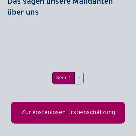
Das sagen unsere Mandanten
über uns
Seitennummerierung
Nächste Seite
Seite 1
›
Zur kostenlosen Ersteinschätzung