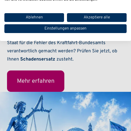
das zentrale Software-Update für rechtswidrig, während
Stilllegungen näher rücken
und Hersteller kaum noch
Ablehnen
Akzeptiere alle
haften.
Einstellungen anpassen
Doch eröffnet sich jetzt eine
neue Chance
: Kann der
Staat für die Fehler des Kraftfahrt-Bundesamts
verantwortlich gemacht werden? Prüfen Sie jetzt, ob
Ihnen
Schadensersatz
zusteht.
Mehr erfahren