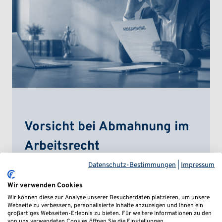
Vorsicht bei Abmahnung im
Arbeitsrecht
Datenschutz-Bestimmungen
|
Impressum
Nicht selten kommt es vor, dass vor einer
Wir verwenden Cookies
Kündigung eine Abmahnung erfolgt. Die
Wir können diese zur Analyse unserer Besucherdaten platzieren, um unsere
„Gelbe Karte“ für Arbeitnehmende ist
Webseite zu verbessern, personalisierte Inhalte anzuzeigen und Ihnen ein
großartiges Webseiten-Erlebnis zu bieten. Für weitere Informationen zu den
sogar für eine Kündigung aus
von uns verwendeten Cookies öffnen Sie die Einstellungen.