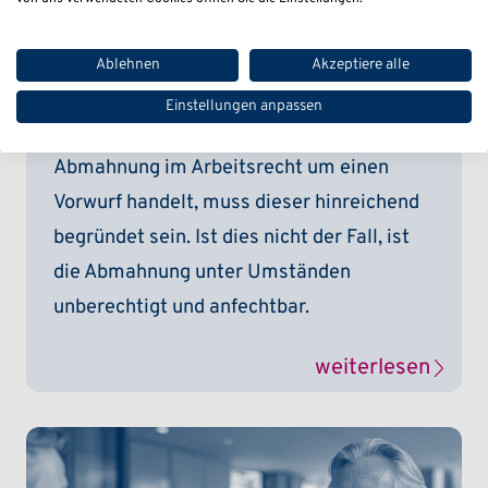
verhaltensbedingten Gründen
Voraussetzung, und in einigen Fällen auch
Ablehnen
Akzeptiere alle
für eine außerordentliche Entlassung
Einstellungen anpassen
notwendig. Da es sich bei einer
Abmahnung im Arbeitsrecht um einen
Vorwurf handelt, muss dieser hinreichend
begründet sein. Ist dies nicht der Fall, ist
die Abmahnung unter Umständen
unberechtigt und anfechtbar.
weiterlesen