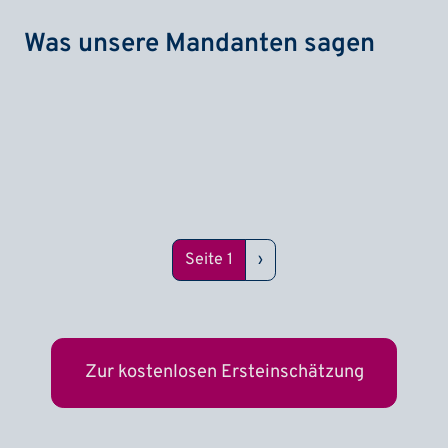
Was unsere Mandanten sagen
Seitennummerierung
Nächste Seite
Seite 1
›
Zur kostenlosen Ersteinschätzung