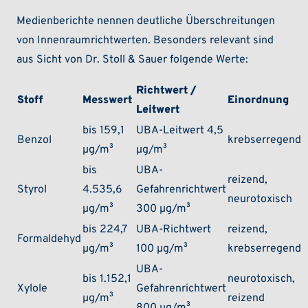
Medienberichte nennen deutliche Überschreitungen
von Innenraumrichtwerten. Besonders relevant sind
aus Sicht von Dr. Stoll & Sauer folgende Werte:
Richtwert /
Stoff
Messwert
Einordnung
Leitwert
bis 159,1
UBA-Leitwert 4,5
Benzol
krebserregend
µg/m³
µg/m³
bis
UBA-
reizend,
Styrol
4.535,6
Gefahrenrichtwert
neurotoxisch
µg/m³
300 µg/m³
bis 224,7
UBA-Richtwert
reizend,
Formaldehyd
µg/m³
100 µg/m³
krebserregend
UBA-
bis 1.152,1
neurotoxisch,
Xylole
Gefahrenrichtwert
µg/m³
reizend
800 µg/m³