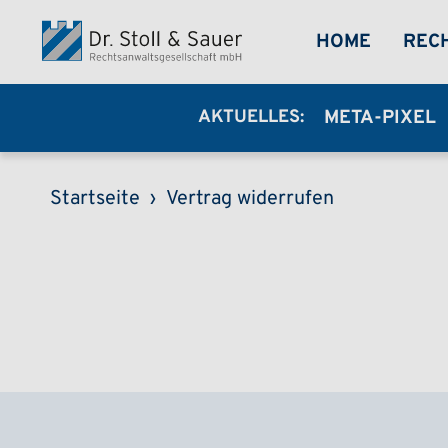
Direkt zum Inhalt
MEGA-
HOME
REC
AKTUELLES:
META-PIXEL
Pfadnavigation
Startseite
Vertrag widerrufen