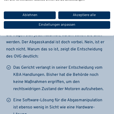
Stilllegung der Fahrzeuge:
Ablehnen
Akzeptiere alle
Warum muss ich jetzt handeln?
Einstellungen anpassen
Sie fragen sich jetzt natürlich, warum sollen Sie aktiv
werden. Der Abgasskandal ist doch vorbei. Nein, ist er
noch nicht. Warum das so ist, zeigt die Entscheidung
des OVG deutlich:
Das Gericht verlangt in seiner Entscheidung vom
KBA Handlungen. Bisher hat die Behörde noch
keine Maßnahmen ergriffen, um den
rechtswidrigen Zustand der Motoren aufzuheben.
Eine Software-Lösung für die Abgasmanipulation
ist ebenso wenig in Sicht wie eine Hardware-