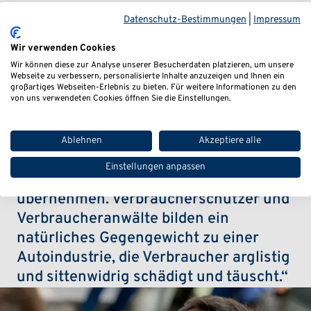
Datenschutz-Bestimmungen
|
Impressum
Rechtsanwalt
Wir verwenden Cookies
Wir können diese zur Analyse unserer Besucherdaten platzieren, um unsere
Ralph Sauer
Webseite zu verbessern, personalisierte Inhalte anzuzeigen und Ihnen ein
großartiges Webseiten-Erlebnis zu bieten. Für weitere Informationen zu den
von uns verwendeten Cookies öffnen Sie die Einstellungen.
Ablehnen
Akzeptiere alle
„Daimler muss für die Abgas-
Einstellungen anpassen
Manipulationen die Verantwortung
übernehmen. Verbraucherschützer und
Verbraucheranwälte bilden ein
natürliches Gegengewicht zu einer
Autoindustrie, die Verbraucher arglistig
und sittenwidrig schädigt und täuscht.“