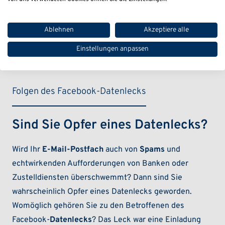
Millionen Euro verhängt hat. Anlass war das
Datenleck. Sind Sie auch vom Facebook-Datenleck
betroffen? Wir prüfen Ihre Betroffenheit.
Ablehnen
Akzeptiere alle
Einstellungen anpassen
Folgen des Facebook-Datenlecks
Sind Sie Opfer eines Datenlecks?
Wird Ihr
E-Mail-Postfach
auch von
Spams
und
echtwirkenden Aufforderungen von Banken oder
Zustelldiensten überschwemmt? Dann sind Sie
wahrscheinlich Opfer eines Datenlecks geworden.
Womöglich gehören Sie zu den Betroffenen des
Facebook-
Datenlecks
? Das Leck war eine Einladung