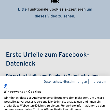
Bitte
Funktionale Cookies akzeptieren
um
dieses Video zu sehen.
Erste Urteile zum Facebook-
Datenleck
Die ersten Urteile zum Facebook-Datenleck zeigen:
Datenschutz-Bestimmungen
|
Impressum
Verbrauchern steht Schadensersatz zu. Hinzu
kommt, dass die irische Datenschutzbehörde DPC
Wir verwenden Cookies
gegen den Facebook-Mutterkonzern Meta am 28.
Wir können diese zur Analyse unserer Besucherdaten platzieren, um unsere
Webseite zu verbessern, personalisierte Inhalte anzuzeigen und Ihnen ein
November 2022 eine Geldbuße in Höhe von 265
großartiges Webseiten-Erlebnis zu bieten. Für weitere Informationen zu den
von uns verwendeten Cookies öffnen Sie die Einstellungen.