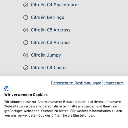
Citroën C4 Spacetourer
Citroën Berlingo
Citroën C5 Aircross
Citroën C3 Aircross
Citroën Jumpy
Citroën C4 Cactus
DS Automobiles
Datenschutz-Bestimmungen
|
Impressum
Marke: DS Automobiles
Wir verwenden Cookies
KBA-Referenznummer: 15455R
Wir können diese zur Analyse unserer Besucherdaten platzieren, um unsere
Webseite zu verbessern, personalisierte Inhalte anzuzeigen und Ihnen ein
großartiges Webseiten-Erlebnis zu bieten. Für weitere Informationen zu den
Hersteller-Code: GK2
von uns verwendeten Cookies öffnen Sie die Einstellungen.
Produktionszeitraum: 27.03.2017 bis 15.11.2022