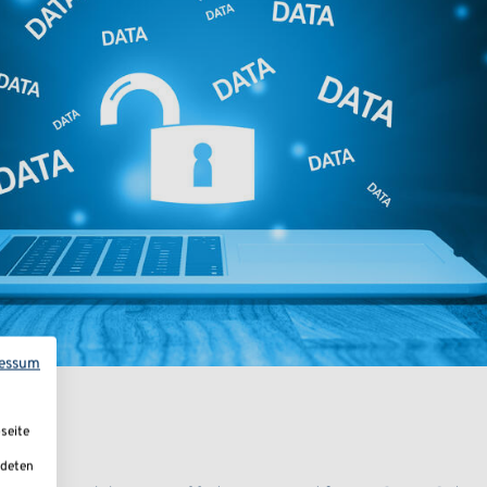
essum
seite
ndeten