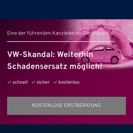
Eine der führenden Kanzleien im Dieselskandal.
VW-Skandal: Weiterhin
Schadensersatz möglich!
✓ schnell ✓ sicher ✓ kostenlos
KOSTENLOSE ERSTBERATUNG