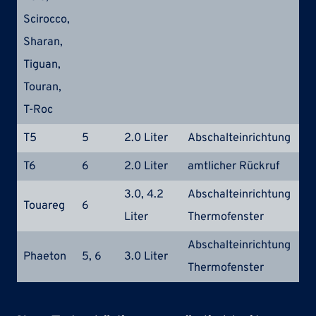
Scirocco,
Sharan,
Tiguan,
Touran,
T-Roc
T5
5
2.0 Liter
Abschalteinrichtung
EA
T6
6
2.0 Liter
amtlicher Rückruf
E
3.0, 4.2
Abschalteinrichtung
EA
Touareg
6
Liter
Thermofenster
E
Abschalteinrichtung
EA
Phaeton
5, 6
3.0 Liter
Thermofenster
E