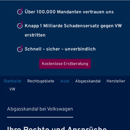
Über 100.000 Mandanten vertrauen uns
Knapp 1 Milliarde Schadensersatz gegen VW
erstritten
Schnell – sicher – unverbindlich
Kostenlose Erstberatung
Pfadnavigation
Startseite
Rechtsgebiete
Auto
Abgasskandal
Hersteller
VW
Abgasskandal bei Volkswagen