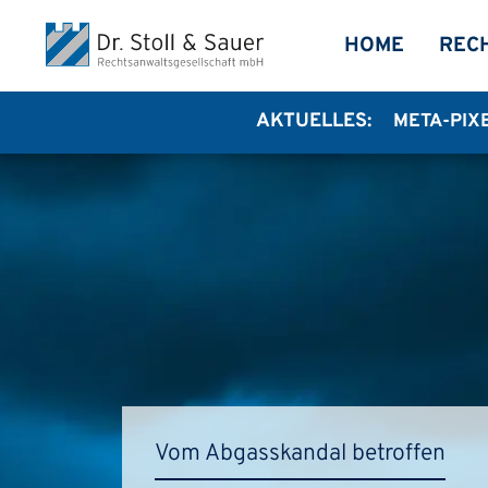
Direkt zum Inhalt
MEGA-
HOME
REC
AKTUELLES:
META-PIX
Vom Abgasskandal betroffen