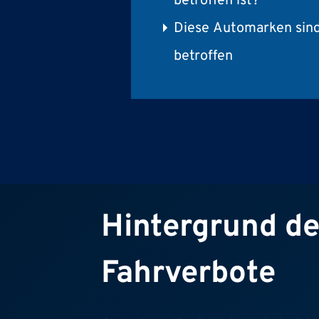
betroffen ist?
Diese Automarken sin
betroffen
Hintergrund de
Fahrverbote